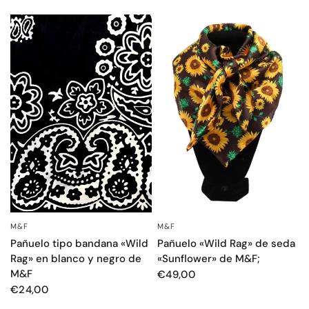
M&F
M&F
VISTA RÁPIDA
VISTA RÁPIDA
Pañuelo tipo bandana «Wild
Pañuelo «Wild Rag» de seda
Rag» en blanco y negro de
«Sunflower» de M&F;
M&F
€49,00
€24,00