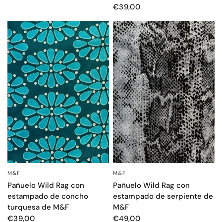
€39,00
M&F
M&F
VISTA RÁPIDA
VISTA RÁPIDA
Pañuelo Wild Rag con
Pañuelo Wild Rag con
estampado de concho
estampado de serpiente de
turquesa de M&F
M&F
€39,00
€49,00