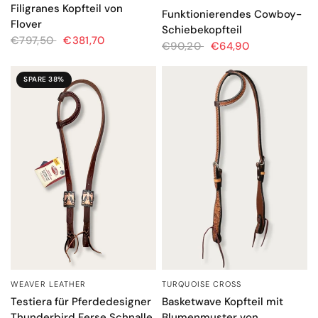
Filigranes Kopfteil von
Funktionierendes Cowboy-
Flover
Schiebekopfteil
€797,50
€381,70
€90,20
€64,90
SPARE 38%
TURQUOISE CROSS
WEAVER LEATHER
SCHNELLANSICHT
SCHNELLANSICHT
Basketwave Kopfteil mit
Testiera für Pferdedesigner
Blumenmuster von
Thunderbird Ferse Schnalle