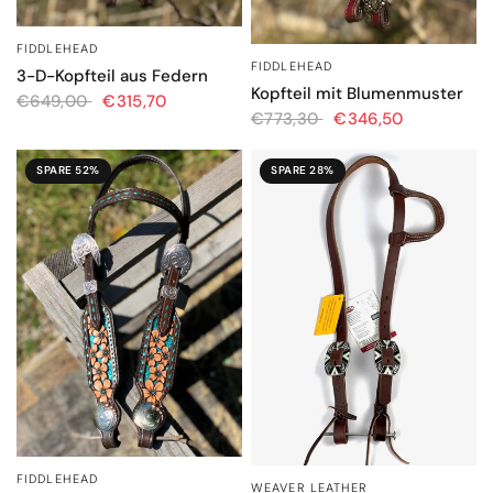
FIDDLEHEAD
SCHNELLANSICHT
FIDDLEHEAD
SCHNELLANSICHT
3-D-Kopfteil aus Federn
Kopfteil mit Blumenmuster
€649,00
€315,70
€773,30
€346,50
SPARE 52%
SPARE 28%
FIDDLEHEAD
SCHNELLANSICHT
WEAVER LEATHER
SCHNELLANSICHT