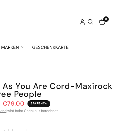
0
MARKEN
GESCHENKKARTE
As You Are Cord-Maxirock
ree People
€79,00
SPARE 41%
sand
wird beim Checkout berechnet