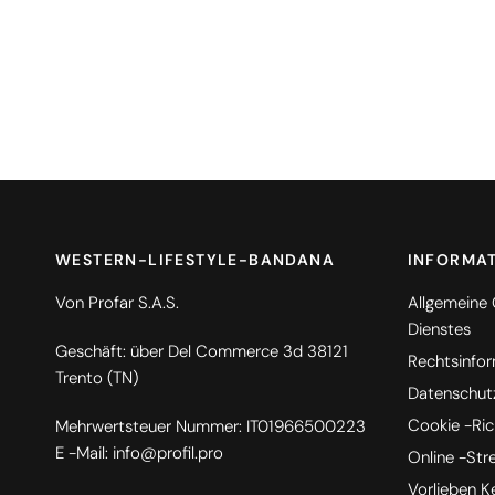
WESTERN-LIFESTYLE-BANDANA
INFORMA
Von Profar S.A.S.
Allgemeine
Dienstes
Geschäft: über Del Commerce 3d 38121
Rechtsinfo
Trento (TN)
Datenschutzr
Cookie -Rich
Mehrwertsteuer Nummer: IT01966500223
E -Mail: info@profil.pro
Online -Str
Vorlieben K