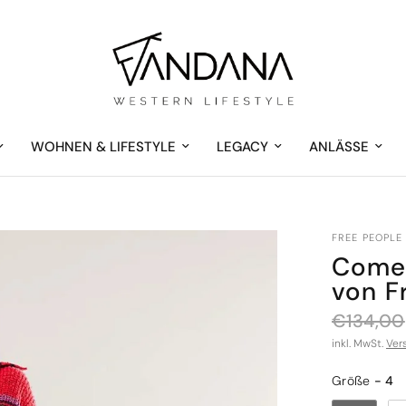
WOHNEN & LIFESTYLE
LEGACY
ANLÄSSE
FREE PEOPLE
Come 
von F
€134,00
inkl. MwSt.
Ver
Größe
Größe
-
4