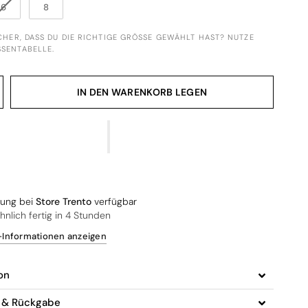
6
8
ICHER, DASS DU DIE RICHTIGE GRÖSSE GEWÄHLT HAST? NUTZE U
ENTABELLE.
IN DEN WARENKORB LEGEN
lung bei
Store Trento
verfügbar
nlich fertig in 4 Stunden
Informationen anzeigen
on
g & Rückgabe