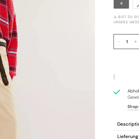
4
⚠️ BIST DU S
NSERE GRÖSS
Abho
Gewöh
Shop-
Descripti
Lieferun