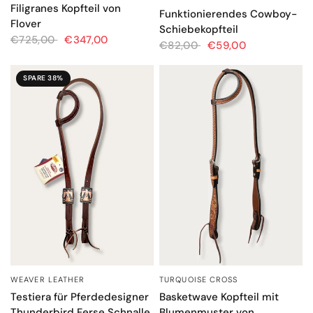
Filigranes Kopfteil von
Funktionierendes Cowboy-
Flover
Schiebekopfteil
€725,00
€347,00
€82,00
€59,00
SPARE 38%
TURQUOISE CROSS
WEAVER LEATHER
SCHNELLANSICHT
SCHNELLANSICHT
Basketwave Kopfteil mit
Testiera für Pferdedesigner
Blumenmuster von
Thunderbird Ferse Schnalle