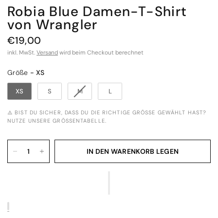
Robia Blue Damen-T-Shirt
von Wrangler
€19,00
inkl. MwSt.
Versand
wird beim Checkout berechnet
Größe
Größe
-
XS
XS
S
M
L
⚠️ BIST DU SICHER, DASS DU DIE RICHTIGE GRÖSSE GEWÄHLT HAST? N
UTZE UNSERE GRÖSSENTABELLE.
IN DEN WARENKORB LEGEN