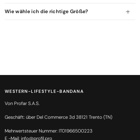
Wie wähle ich die richtige Größe?
WESTERN-LIFESTYLE-BANDANA
Von Profar S.A.S.
Geschäft: über Del Commerce 3d 38121 Trento (TN)
Mehrwertsteuer Nummer: IT01966500223
E -Mail: info@profil.pro