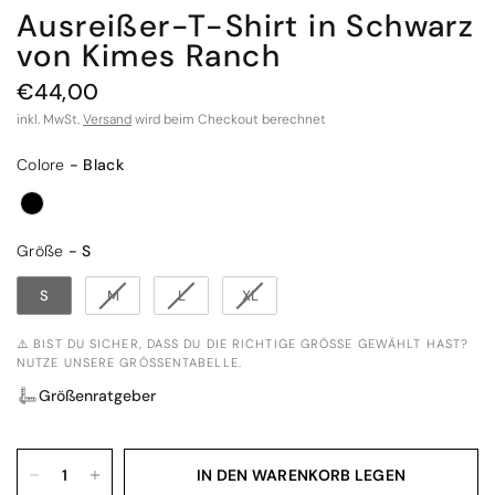
Ausreißer-T-Shirt in Schwarz
von Kimes Ranch
€44,00
inkl. MwSt.
Versand
wird beim Checkout berechnet
Colore
Colore
-
Black
Größe
Größe
-
S
S
M
L
XL
⚠️ BIST DU SICHER, DASS DU DIE RICHTIGE GRÖSSE GEWÄHLT HAST? N
UTZE UNSERE GRÖSSENTABELLE.
Größenratgeber
IN DEN WARENKORB LEGEN