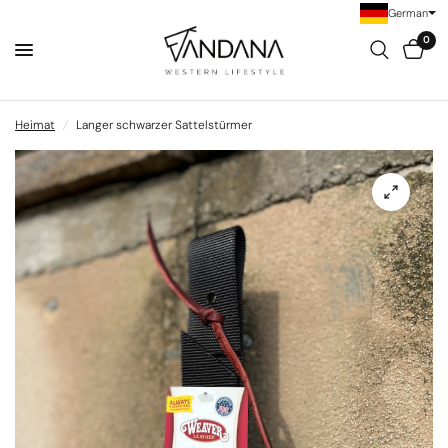
German
0
Heimat
/
Langer schwarzer Sattelstürmer