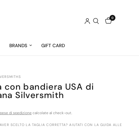
0
BRANDS
GIFT CARD
VERSMITHS
a con bandiera USA di
na Silversmith
pese di spedizione
calcolate al check-out.
 AVER SCELTO LA TAGLIA CORRETTA? AIUTATI CON LA GUIDA ALLE