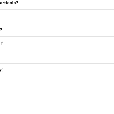
'articolo?
 ?
 ?
a?