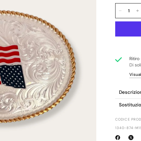
Ritir
Di sol
Visual
Descrizio
Sostituzi
CODICE PROD
1340-874-M1