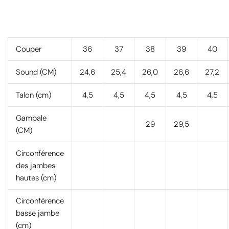
Couper
36
37
38
39
40
Sound (CM)
24,6
25,4
26,0
26,6
27,2
Talon (cm)
4,5
4,5
4,5
4,5
4,5
Gambale
29
29,5
(CM)
Circonférence
des jambes
hautes (cm)
Circonférence
basse jambe
(cm)