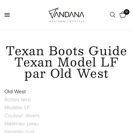
0
Texan Boots Guide
Texan Model LF
par Old West
Old West
Bottes terxi
Modèle: LF
Couleur: divers
Matériau: peau
Semelle: cuir