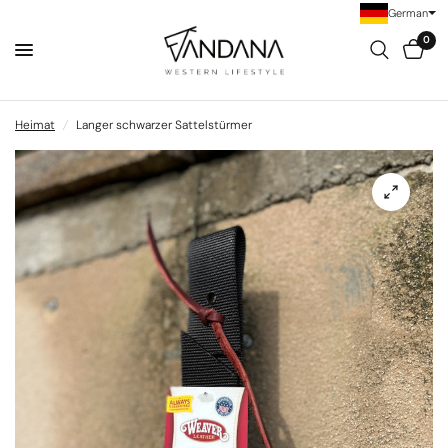
German
0
Heimat
/
Langer schwarzer Sattelstürmer