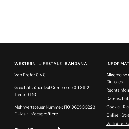
WESTERN-LIFESTYLE-BANDANA
INFORMA
Von Profar S.A.S.
Allgemeine
Dienstes
Geschäft: über Del Commerce 3d 38121
Rechtsinfo
Trento (TN)
Datenschutzr
Cookie -Rich
Mehrwertsteuer Nummer: IT01966500223
E -Mail: info@profil.pro
Online -Str
Vorlieben K