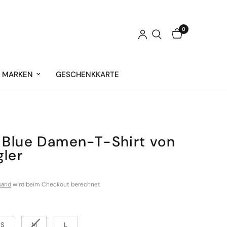
0
MARKEN
GESCHENKKARTE
 Blue Damen-T-Shirt von
ler
sand
wird beim Checkout berechnet
S
M
L