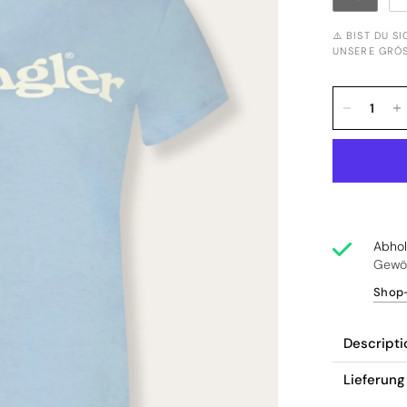
⚠️ BIST DU S
NSERE GRÖSS
Abho
Gewöh
Shop-
Descripti
Lieferun